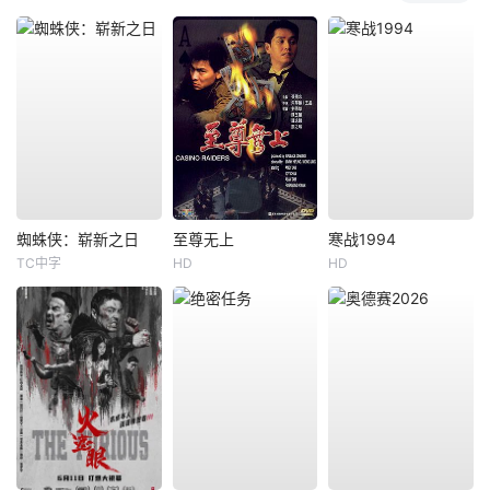
蜘蛛侠：崭新之日
至尊无上
寒战1994
TC中字
HD
HD