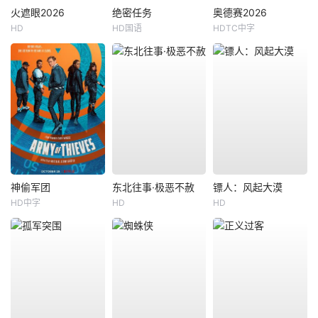
火遮眼2026
绝密任务
奥德赛2026
HD
HD国语
HDTC中字
神偷军团
东北往事·极恶不赦
镖人：风起大漠
HD中字
HD
HD